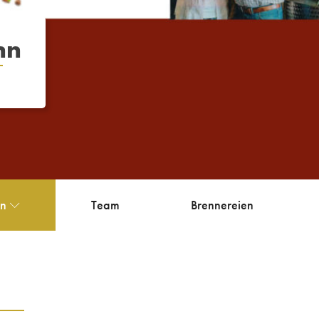
nn
en
Team
Brennereien