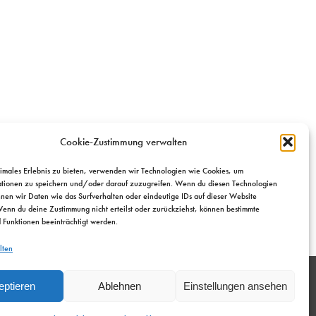
Cookie-Zustimmung verwalten
timales Erlebnis zu bieten, verwenden wir Technologien wie Cookies, um
tionen zu speichern und/oder darauf zuzugreifen. Wenn du diesen Technologien
nnen wir Daten wie das Surfverhalten oder eindeutige IDs auf dieser Website
Wenn du deine Zustimmung nicht erteilst oder zurückziehst, können bestimmte
Funktionen beeinträchtigt werden.
lten
eptieren
Ablehnen
Einstellungen ansehen
Impressum
Datenschutz
Cookie-Richtlinien (EU)
AGB
Zahlungsmethoden
Widerrufsbelehrung