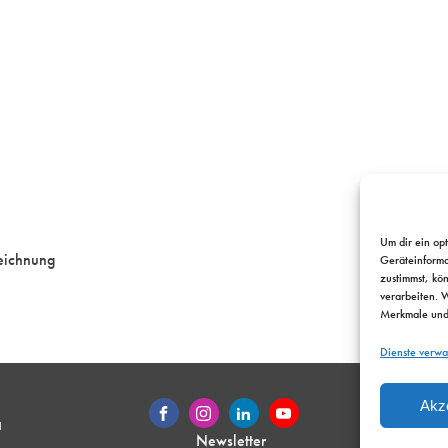
Um dir ein op
eichnung
Geräteinforma
zustimmst, kö
verarbeiten. 
Merkmale und 
Dienste verwa
Akz
Kontakt
H
Newsletter