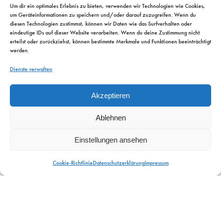
Um dir ein optimales Erlebnis zu bieten, verwenden wir Technologien wie Cookies,
um Geräteinformationen zu speichern und/oder darauf zuzugreifen. Wenn du
diesen Technologien zustimmst, können wir Daten wie das Surfverhalten oder
eindeutige IDs auf dieser Website verarbeiten. Wenn du deine Zustimmung nicht
erteilst oder zurückziehst, können bestimmte Merkmale und Funktionen beeinträchtigt
werden.
Dienste verwalten
Akzeptieren
Ablehnen
Einstellungen ansehen
Cookie-Richtlinie
Datenschutzerklärung
Impressum
2023 - 2026 © CAPRICORN Consulting & Training GmbH