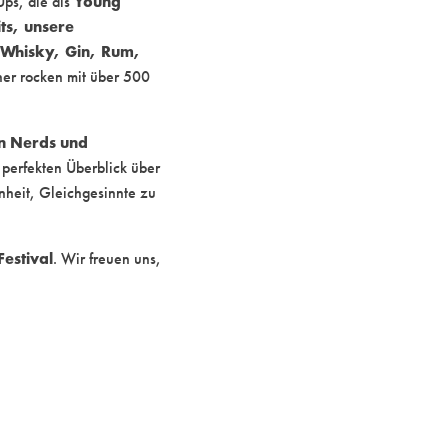
Young
Ups, die als
its, unsere
Whisky, Gin, Rum,
ner rocken mit über 500
ten Nerds und
 perfekten Überblick über
enheit, Gleichgesinnte zu
Festival
. Wir freuen uns,