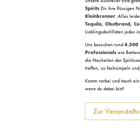
Unsere Aussteller sind größ
Spirits
Dir ihre flüssigen 
Kleinbrenner
. Alles leid
Tequila, Obstbrand, Cog
Lieblingsdestillaten jedes J
4.500 
Uns besuchen rund
Professionals
wie Bartend
die Neuheiten der Spirituos
treffen, zu fachsimpeln u
Komm vorbei und tauch ein 
wenn du dabei bist!
Zur Veranstalt