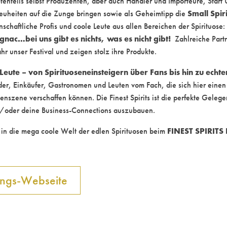
tenteils selbst Produzenten, aber auch Händler und Importeure, Start 
Small Spir
Neuheiten auf die Zunge bringen sowie als Geheimtipp die
enschaftliche Profis und coole Leute aus allen Bereichen der Spirituose:
nac…bei uns gibt es nichts, was es nicht gibt!
Zahlreiche Part
ahr unser Festival und zeigen stolz ihre Produkte.
Leute – von Spirituoseneinsteigern über Fans bis hin zu ech
er, Einkäufer, Gastronomen und Leuten vom Fach, die sich hier einen
enszene verschaffen können. Die Finest Spirits ist die perfekte Geleg
nd/oder deine Business-Connections auszubauen.
FINEST SPIRITS 
in die mega coole Welt der edlen Spirituosen beim
ungs-Webseite