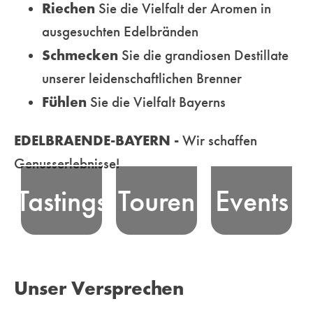
Riechen
Sie die Vielfalt der Aromen in
ausgesuchten Edelbränden
Erfahren Sie
Schmecken
Sie die grandiosen Destillate
die Essenz
unserer leidenschaftlichen Brenner
Nehmen Sie an
bayerischer
Erleben Sie
Fühlen
Sie die Vielfalt Bayerns
unseren
Edelbrand-
bayerische
professionell
Tradition, bei
Edelbrand-Kultur
EDELBRAENDE-BAYERN -
Wir schaffen
moderierten
unseren
und unsere Freude
Genusserlebnisse!
Tastings - in
unterhaltsamen
am Feiern in
Tastings
Touren
Events
ausgewählten
Genusstouren
Bayern! Wir
Locations oder
durch die
vermitteln und
Online - teil und
malerischen
organisieren
erleben
Landschaften
Veranstaltungen
Unser Versprechen
unterhaltsame
Bayerns
für Genießer und
Genussmomente
ebenso wie in