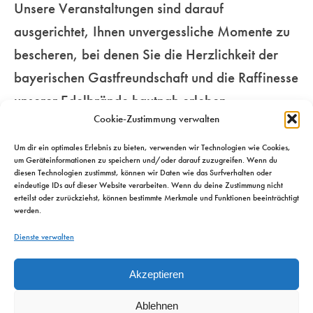
Unsere Veranstaltungen sind darauf
Genussmenschen.
für Ihre Sinne…
unseren
ausgerichtet, Ihnen unvergessliche Momente zu
beschwingten
bescheren, bei denen Sie die Herzlichkeit der
Mehr
Metropolen…
Mehr
bayerischen Gastfreundschaft und die Raffinesse
unserer Edelbrände hautnah erleben.
Mehr
Cookie-Zustimmung verwalten
Um dir ein optimales Erlebnis zu bieten, verwenden wir Technologien wie Cookies,
um Geräteinformationen zu speichern und/oder darauf zuzugreifen. Wenn du
diesen Technologien zustimmst, können wir Daten wie das Surfverhalten oder
eindeutige IDs auf dieser Website verarbeiten. Wenn du deine Zustimmung nicht
erteilst oder zurückziehst, können bestimmte Merkmale und Funktionen beeinträchtigt
werden.
Dienste verwalten
Akzeptieren
Ablehnen