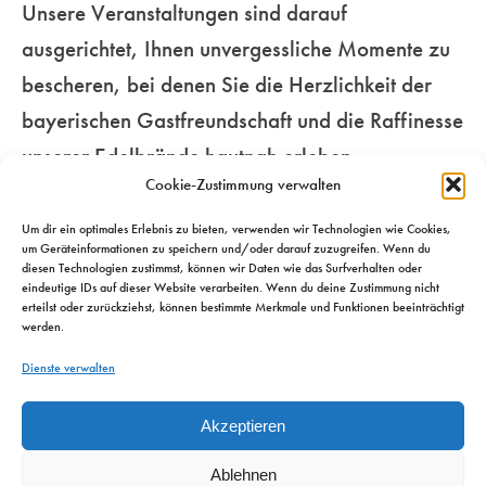
Unsere Veranstaltungen sind darauf
Genussmenschen.
für Ihre Sinne…
unseren
ausgerichtet, Ihnen unvergessliche Momente zu
beschwingten
bescheren, bei denen Sie die Herzlichkeit der
Mehr
Metropolen…
Mehr
bayerischen Gastfreundschaft und die Raffinesse
unserer Edelbrände hautnah erleben.
Mehr
Cookie-Zustimmung verwalten
Um dir ein optimales Erlebnis zu bieten, verwenden wir Technologien wie Cookies,
um Geräteinformationen zu speichern und/oder darauf zuzugreifen. Wenn du
diesen Technologien zustimmst, können wir Daten wie das Surfverhalten oder
eindeutige IDs auf dieser Website verarbeiten. Wenn du deine Zustimmung nicht
erteilst oder zurückziehst, können bestimmte Merkmale und Funktionen beeinträchtigt
werden.
Dienste verwalten
Akzeptieren
Ablehnen