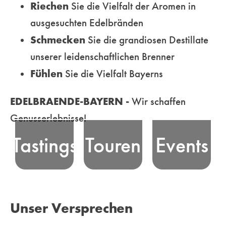
Riechen
Sie die Vielfalt der Aromen in
ausgesuchten Edelbränden
Erfahren Sie
Schmecken
Sie die grandiosen Destillate
die Essenz
unserer leidenschaftlichen Brenner
Nehmen Sie an
bayerischer
Erleben Sie
Fühlen
Sie die Vielfalt Bayerns
unseren
Edelbrand-
bayerische
professionell
Tradition, bei
Edelbrand-Kultur
EDELBRAENDE-BAYERN -
Wir schaffen
moderierten
unseren
und unsere Freude
Genusserlebnisse!
Tastings - in
unterhaltsamen
am Feiern in
Tastings
Touren
Events
ausgewählten
Genusstouren
Bayern! Wir
Locations oder
durch die
vermitteln und
Online - teil und
malerischen
organisieren
erleben
Landschaften
Veranstaltungen
Unser Versprechen
unterhaltsame
Bayerns
für Genießer und
Genussmomente
ebenso wie in