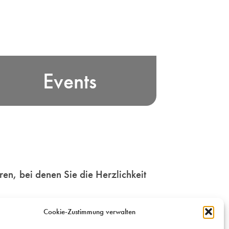
rleben Sie bayerische Edelbrand-
Events
ultur und unsere Freude am Feiern
n Bayern! Wir vermitteln und
rganisieren Veranstaltungen für
Genießer und Genussmenschen.
Mehr
en, bei denen Sie die Herzlichkeit
Cookie-Zustimmung verwalten