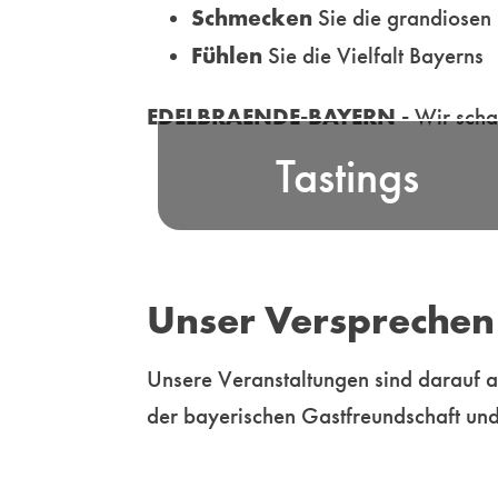
Schmecken
Sie die grandiosen 
Fühlen
Sie die Vielfalt Bayerns
Nehmen Sie an unser
EDELBRAENDE-BAYERN -
Wir scha
professionell moderierten Tastings
Tastings
in ausgewählten Locations od
Online - teil und erleb
unterhaltsame Genussmomente f
Ihre Sinn
Unser Versprechen
Mehr
Unsere Veranstaltungen sind darauf a
der bayerischen Gastfreundschaft und