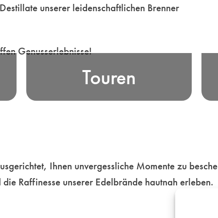
Destillate unserer leidenschaftlichen Brenner
en
Erfahren Sie die Essenz bayerischer
ffen Genusserlebnisse!
E
 -
Edelbrand-Tradition, bei unseren
Touren
K
er
unterhaltsamen Genusstouren durch
i
en
die malerischen Landschaften
o
ür
Bayerns ebenso wie in unseren
e…
beschwingten Metropolen…
Mehr
usgerichtet, Ihnen unvergessliche Momente zu bescher
 die Raffinesse unserer Edelbrände hautnah erleben.