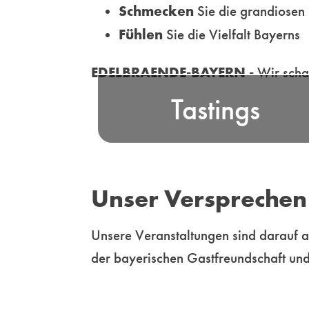
Schmecken
Sie die grandiosen 
Fühlen
Sie die Vielfalt Bayerns
Nehmen Sie an unser
EDELBRAENDE-BAYERN -
Wir scha
professionell moderierten Tastings
Tastings
in ausgewählten Locations od
Online - teil und erleb
unterhaltsame Genussmomente f
Ihre Sinn
Unser Versprechen
Mehr
Unsere Veranstaltungen sind darauf a
der bayerischen Gastfreundschaft und