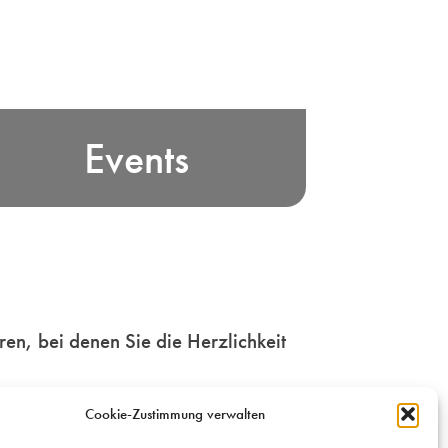
rleben Sie bayerische Edelbrand-
Events
ultur und unsere Freude am Feiern
n Bayern! Wir vermitteln und
rganisieren Veranstaltungen für
Genießer und Genussmenschen.
Mehr
en, bei denen Sie die Herzlichkeit
Cookie-Zustimmung verwalten