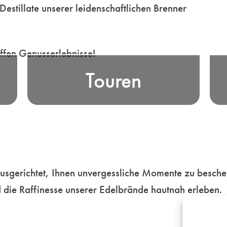
Destillate unserer leidenschaftlichen Brenner
en
Erfahren Sie die Essenz bayerischer
ffen Genusserlebnisse!
E
 -
Edelbrand-Tradition, bei unseren
Touren
K
er
unterhaltsamen Genusstouren durch
i
en
die malerischen Landschaften
o
ür
Bayerns ebenso wie in unseren
e…
beschwingten Metropolen…
Mehr
usgerichtet, Ihnen unvergessliche Momente zu bescher
 die Raffinesse unserer Edelbrände hautnah erleben.