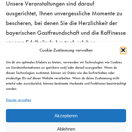
Unsere Veranstaltungen sind darauf
Genussmenschen.
für Ihre Sinne…
unseren
ausgerichtet, Ihnen unvergessliche Momente zu
beschwingten
bescheren, bei denen Sie die Herzlichkeit der
Mehr
Metropolen…
Mehr
bayerischen Gastfreundschaft und die Raffinesse
unserer Edelbrände hautnah erleben.
Mehr
Cookie-Zustimmung verwalten
Um dir ein optimales Erlebnis zu bieten, verwenden wir Technologien wie Cookies,
um Geräteinformationen zu speichern und/oder darauf zuzugreifen. Wenn du
diesen Technologien zustimmst, können wir Daten wie das Surfverhalten oder
eindeutige IDs auf dieser Website verarbeiten. Wenn du deine Zustimmung nicht
erteilst oder zurückziehst, können bestimmte Merkmale und Funktionen beeinträchtigt
werden.
Dienste verwalten
Akzeptieren
Ablehnen