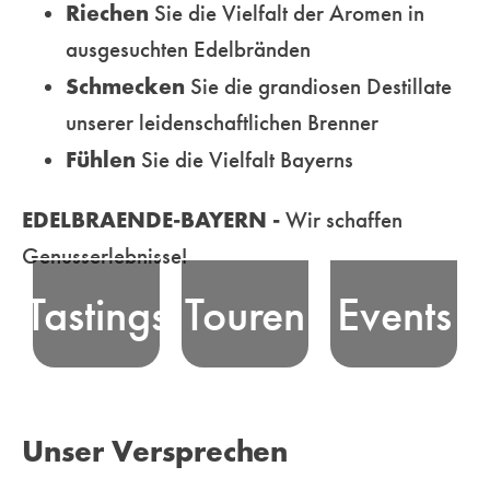
Riechen
Sie die Vielfalt der Aromen in
ausgesuchten Edelbränden
Erfahren Sie
Schmecken
Sie die grandiosen Destillate
die Essenz
unserer leidenschaftlichen Brenner
Nehmen Sie an
bayerischer
Erleben Sie
Fühlen
Sie die Vielfalt Bayerns
unseren
Edelbrand-
bayerische
professionell
Tradition, bei
Edelbrand-Kultur
EDELBRAENDE-BAYERN -
Wir schaffen
moderierten
unseren
und unsere Freude
Genusserlebnisse!
Tastings - in
unterhaltsamen
am Feiern in
Tastings
Touren
Events
ausgewählten
Genusstouren
Bayern! Wir
Locations oder
durch die
vermitteln und
Online - teil und
malerischen
organisieren
erleben
Landschaften
Veranstaltungen
Unser Versprechen
unterhaltsame
Bayerns
für Genießer und
Genussmomente
ebenso wie in