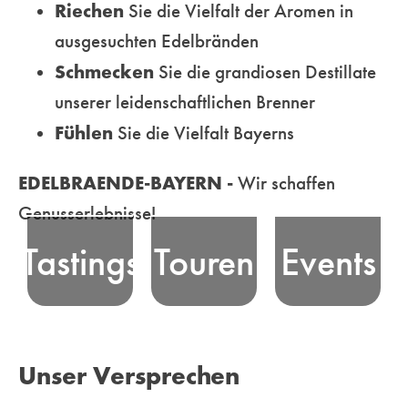
Riechen
Sie die Vielfalt der Aromen in
ausgesuchten Edelbränden
Erfahren Sie
Schmecken
Sie die grandiosen Destillate
die Essenz
unserer leidenschaftlichen Brenner
Nehmen Sie an
bayerischer
Erleben Sie
Fühlen
Sie die Vielfalt Bayerns
unseren
Edelbrand-
bayerische
professionell
Tradition, bei
Edelbrand-Kultur
EDELBRAENDE-BAYERN -
Wir schaffen
moderierten
unseren
und unsere Freude
Genusserlebnisse!
Tastings - in
unterhaltsamen
am Feiern in
Tastings
Touren
Events
ausgewählten
Genusstouren
Bayern! Wir
Locations oder
durch die
vermitteln und
Online - teil und
malerischen
organisieren
erleben
Landschaften
Veranstaltungen
Unser Versprechen
unterhaltsame
Bayerns
für Genießer und
Genussmomente
ebenso wie in