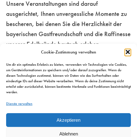
Unsere Veranstaltungen sind darauf
Genussmenschen.
für Ihre Sinne…
unseren
ausgerichtet, Ihnen unvergessliche Momente zu
beschwingten
bescheren, bei denen Sie die Herzlichkeit der
Mehr
Metropolen…
Mehr
bayerischen Gastfreundschaft und die Raffinesse
unserer Edelbrände hautnah erleben.
Mehr
Cookie-Zustimmung verwalten
Um dir ein optimales Erlebnis zu bieten, verwenden wir Technologien wie Cookies,
um Geräteinformationen zu speichern und/oder darauf zuzugreifen. Wenn du
diesen Technologien zustimmst, können wir Daten wie das Surfverhalten oder
eindeutige IDs auf dieser Website verarbeiten. Wenn du deine Zustimmung nicht
erteilst oder zurückziehst, können bestimmte Merkmale und Funktionen beeinträchtigt
werden.
Dienste verwalten
Akzeptieren
Ablehnen