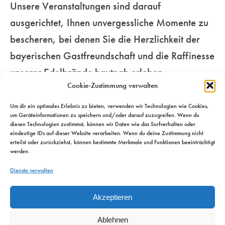
Unsere Veranstaltungen sind darauf
Genussmenschen.
für Ihre Sinne…
unseren
ausgerichtet, Ihnen unvergessliche Momente zu
beschwingten
bescheren, bei denen Sie die Herzlichkeit der
Mehr
Metropolen…
Mehr
bayerischen Gastfreundschaft und die Raffinesse
unserer Edelbrände hautnah erleben.
Mehr
Cookie-Zustimmung verwalten
Um dir ein optimales Erlebnis zu bieten, verwenden wir Technologien wie Cookies,
um Geräteinformationen zu speichern und/oder darauf zuzugreifen. Wenn du
diesen Technologien zustimmst, können wir Daten wie das Surfverhalten oder
eindeutige IDs auf dieser Website verarbeiten. Wenn du deine Zustimmung nicht
erteilst oder zurückziehst, können bestimmte Merkmale und Funktionen beeinträchtigt
werden.
Dienste verwalten
Akzeptieren
Ablehnen