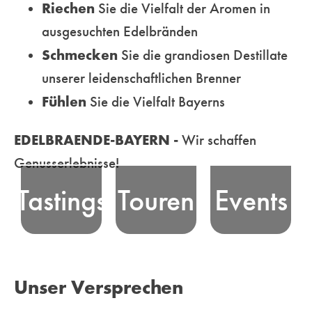
Riechen
Sie die Vielfalt der Aromen in
ausgesuchten Edelbränden
Erfahren Sie
Schmecken
Sie die grandiosen Destillate
die Essenz
unserer leidenschaftlichen Brenner
Nehmen Sie an
bayerischer
Erleben Sie
Fühlen
Sie die Vielfalt Bayerns
unseren
Edelbrand-
bayerische
professionell
Tradition, bei
Edelbrand-Kultur
EDELBRAENDE-BAYERN -
Wir schaffen
moderierten
unseren
und unsere Freude
Genusserlebnisse!
Tastings - in
unterhaltsamen
am Feiern in
Tastings
Touren
Events
ausgewählten
Genusstouren
Bayern! Wir
Locations oder
durch die
vermitteln und
Online - teil und
malerischen
organisieren
erleben
Landschaften
Veranstaltungen
Unser Versprechen
unterhaltsame
Bayerns
für Genießer und
Genussmomente
ebenso wie in