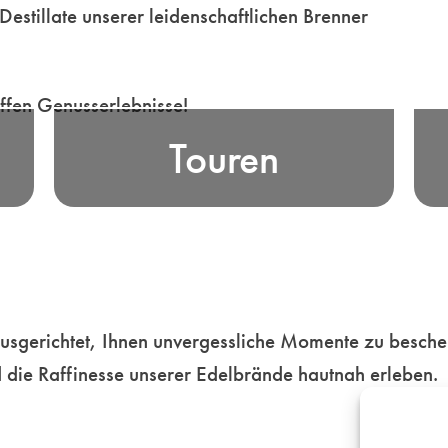
Destillate unserer leidenschaftlichen Brenner
en
Erfahren Sie die Essenz bayerischer
ffen Genusserlebnisse!
E
 -
Edelbrand-Tradition, bei unseren
Touren
K
er
unterhaltsamen Genusstouren durch
i
en
die malerischen Landschaften
o
ür
Bayerns ebenso wie in unseren
e…
beschwingten Metropolen…
Mehr
usgerichtet, Ihnen unvergessliche Momente zu bescher
 die Raffinesse unserer Edelbrände hautnah erleben.