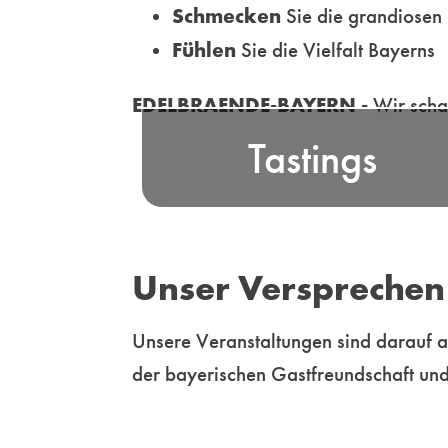
Schmecken
Sie die grandiosen 
Fühlen
Sie die Vielfalt Bayerns
Nehmen Sie an unser
EDELBRAENDE-BAYERN -
Wir scha
professionell moderierten Tastings
Tastings
in ausgewählten Locations od
Online - teil und erleb
unterhaltsame Genussmomente f
Ihre Sinn
Unser Versprechen
Mehr
Unsere Veranstaltungen sind darauf a
der bayerischen Gastfreundschaft und