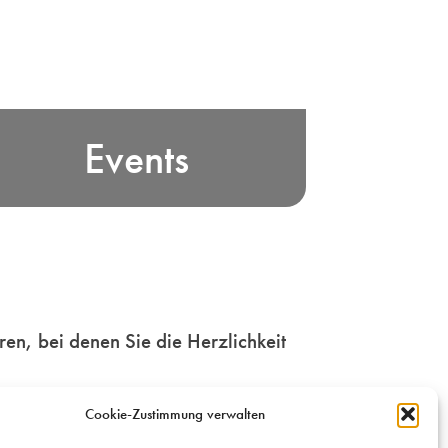
rleben Sie bayerische Edelbrand-
Events
ultur und unsere Freude am Feiern
n Bayern! Wir vermitteln und
rganisieren Veranstaltungen für
Genießer und Genussmenschen.
Mehr
en, bei denen Sie die Herzlichkeit
Cookie-Zustimmung verwalten