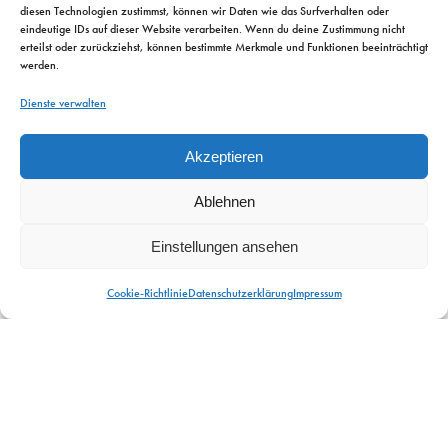
diesen Technologien zustimmst, können wir Daten wie das Surfverhalten oder
eindeutige IDs auf dieser Website verarbeiten. Wenn du deine Zustimmung nicht
erteilst oder zurückziehst, können bestimmte Merkmale und Funktionen beeinträchtigt
werden.
Dienste verwalten
Akzeptieren
Ablehnen
Einstellungen ansehen
Cookie-Richtlinie
Datenschutzerklärung
Impressum
2023 - 2026 © CAPRICORN Consulting & Training GmbH
Newsletter