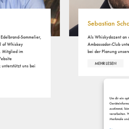
Sebastian Sch
r Edelbrand-Sommelier,
Als Whiskydozent an 
il of Whiskey
Ambassador-Club unter
 Mitglied im
bei der Planung unser
ebsite
MEHR LESEN
unterstützt uns bei
Um dir ein op
Geräteinforma
zustimmst, kö
verarbeiten. 
Merkmale und 