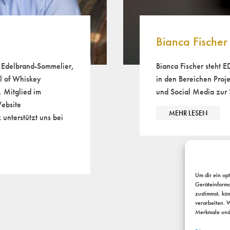
Bianca Fischer
r Edelbrand-Sommelier,
Bianca Fischer steht
il of Whiskey
in den Bereichen Proj
 Mitglied im
und Social Media zur 
ebsite
MEHR LESEN
unterstützt uns bei
Um dir ein op
Geräteinforma
zustimmst, kö
verarbeiten. 
Merkmale und 