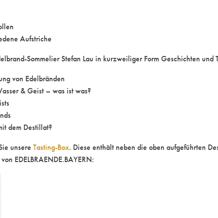
ollen
edene Aufstriche
delbrand-Sommelier Stefan Lau in kurzweiliger Form Geschichten und 
tung von Edelbränden
Wasser & Geist – was ist was?
sts
ands
it dem Destillat?
Sie unsere
Tasting-Box
. Diese enthält neben die oben aufgeführten Dest
kel von EDELBRAENDE.BAYERN: