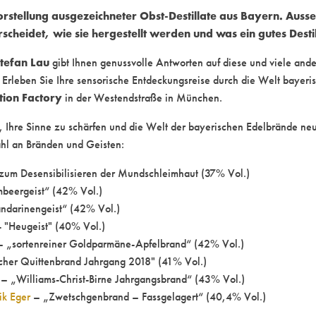
orstellung ausgezeichneter Obst-Destillate aus Bayern. Aus
scheidet, wie sie hergestellt werden und was ein gutes Desti
tefan Lau
gibt Ihnen genussvolle Antworten auf diese und viele an
. Erleben Sie Ihre sensorische Entdeckungsreise durch die Welt bayeri
tion Factory
in der Westendstraße in München.
or, Ihre Sinne zu schärfen und die Welt der bayerischen Edelbrände ne
ahl an Bränden und Geisten:
 zum Desensibilisieren der Mundschleimhaut (37% Vol.)
beergeist“ (42% Vol.)
darinengeist“ (42% Vol.)
 "Heugeist" (40% Vol.)
 „sortenreiner Goldparmäne-Apfelbrand“ (42% Vol.)
cher Quittenbrand Jahrgang 2018" (41% Vol.)
– „Williams-Christ-Birne Jahrgangsbrand“ (43% Vol.)
ik Eger
– „Zwetschgenbrand – Fassgelagert“ (40,4% Vol.)