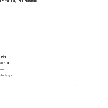
nt für Sie, Ihre Freunde
ERN
303 113
yern
nde.bayern