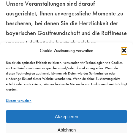
Unsere Veranstaltungen sind darauf
Genussmenschen.
für Ihre Sinne…
unseren
ausgerichtet, Ihnen unvergessliche Momente zu
beschwingten
bescheren, bei denen Sie die Herzlichkeit der
Mehr
Metropolen…
Mehr
bayerischen Gastfreundschaft und die Raffinesse
unserer Edelbrände hautnah erleben.
Mehr
Cookie-Zustimmung verwalten
Um dir ein optimales Erlebnis zu bieten, verwenden wir Technologien wie Cookies,
um Geräteinformationen zu speichern und/oder darauf zuzugreifen. Wenn du
diesen Technologien zustimmst, können wir Daten wie das Surfverhalten oder
eindeutige IDs auf dieser Website verarbeiten. Wenn du deine Zustimmung nicht
erteilst oder zurückziehst, können bestimmte Merkmale und Funktionen beeinträchtigt
werden.
Dienste verwalten
Akzeptieren
Ablehnen