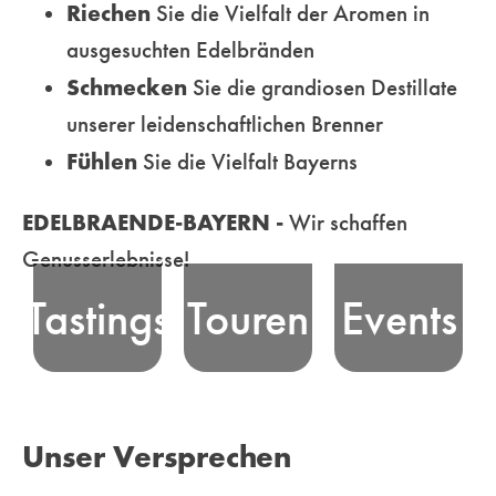
Riechen
Sie die Vielfalt der Aromen in
ausgesuchten Edelbränden
Erfahren Sie
Schmecken
Sie die grandiosen Destillate
die Essenz
unserer leidenschaftlichen Brenner
Nehmen Sie an
bayerischer
Erleben Sie
Fühlen
Sie die Vielfalt Bayerns
unseren
Edelbrand-
bayerische
professionell
Tradition, bei
Edelbrand-Kultur
EDELBRAENDE-BAYERN -
Wir schaffen
moderierten
unseren
und unsere Freude
Genusserlebnisse!
Tastings - in
unterhaltsamen
am Feiern in
Tastings
Touren
Events
ausgewählten
Genusstouren
Bayern! Wir
Locations oder
durch die
vermitteln und
Online - teil und
malerischen
organisieren
erleben
Landschaften
Veranstaltungen
Unser Versprechen
unterhaltsame
Bayerns
für Genießer und
Genussmomente
ebenso wie in