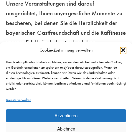
Unsere Veranstaltungen sind darauf
Genussmenschen.
für Ihre Sinne…
unseren
ausgerichtet, Ihnen unvergessliche Momente zu
beschwingten
bescheren, bei denen Sie die Herzlichkeit der
Mehr
Metropolen…
Mehr
bayerischen Gastfreundschaft und die Raffinesse
unserer Edelbrände hautnah erleben.
Mehr
Cookie-Zustimmung verwalten
Um dir ein optimales Erlebnis zu bieten, verwenden wir Technologien wie Cookies,
um Geräteinformationen zu speichern und/oder darauf zuzugreifen. Wenn du
diesen Technologien zustimmst, können wir Daten wie das Surfverhalten oder
eindeutige IDs auf dieser Website verarbeiten. Wenn du deine Zustimmung nicht
erteilst oder zurückziehst, können bestimmte Merkmale und Funktionen beeinträchtigt
werden.
Dienste verwalten
Akzeptieren
Ablehnen