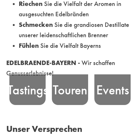
Riechen
Sie die Vielfalt der Aromen in
ausgesuchten Edelbränden
Erfahren Sie
Schmecken
Sie die grandiosen Destillate
die Essenz
unserer leidenschaftlichen Brenner
Nehmen Sie an
bayerischer
Erleben Sie
Fühlen
Sie die Vielfalt Bayerns
unseren
Edelbrand-
bayerische
professionell
Tradition, bei
Edelbrand-Kultur
EDELBRAENDE-BAYERN -
Wir schaffen
moderierten
unseren
und unsere Freude
Genusserlebnisse!
Tastings - in
unterhaltsamen
am Feiern in
Tastings
Touren
Events
ausgewählten
Genusstouren
Bayern! Wir
Locations oder
durch die
vermitteln und
Online - teil und
malerischen
organisieren
erleben
Landschaften
Veranstaltungen
Unser Versprechen
unterhaltsame
Bayerns
für Genießer und
Genussmomente
ebenso wie in