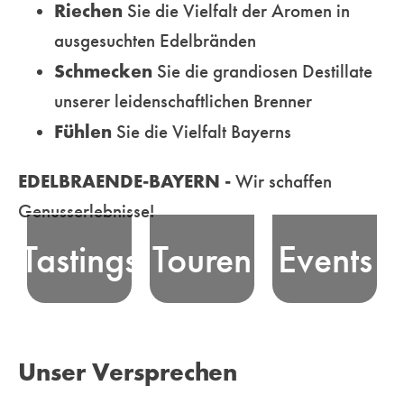
Riechen
Sie die Vielfalt der Aromen in
ausgesuchten Edelbränden
Erfahren Sie
Schmecken
Sie die grandiosen Destillate
die Essenz
unserer leidenschaftlichen Brenner
Nehmen Sie an
bayerischer
Erleben Sie
Fühlen
Sie die Vielfalt Bayerns
unseren
Edelbrand-
bayerische
professionell
Tradition, bei
Edelbrand-Kultur
EDELBRAENDE-BAYERN -
Wir schaffen
moderierten
unseren
und unsere Freude
Genusserlebnisse!
Tastings - in
unterhaltsamen
am Feiern in
Tastings
Touren
Events
ausgewählten
Genusstouren
Bayern! Wir
Locations oder
durch die
vermitteln und
Online - teil und
malerischen
organisieren
erleben
Landschaften
Veranstaltungen
Unser Versprechen
unterhaltsame
Bayerns
für Genießer und
Genussmomente
ebenso wie in