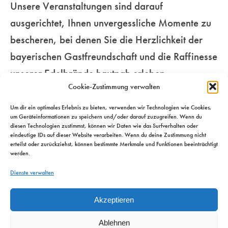
Unsere Veranstaltungen sind darauf
Genussmenschen.
für Ihre Sinne…
unseren
ausgerichtet, Ihnen unvergessliche Momente zu
beschwingten
bescheren, bei denen Sie die Herzlichkeit der
Mehr
Metropolen…
Mehr
bayerischen Gastfreundschaft und die Raffinesse
unserer Edelbrände hautnah erleben.
Mehr
Cookie-Zustimmung verwalten
Um dir ein optimales Erlebnis zu bieten, verwenden wir Technologien wie Cookies,
um Geräteinformationen zu speichern und/oder darauf zuzugreifen. Wenn du
diesen Technologien zustimmst, können wir Daten wie das Surfverhalten oder
eindeutige IDs auf dieser Website verarbeiten. Wenn du deine Zustimmung nicht
erteilst oder zurückziehst, können bestimmte Merkmale und Funktionen beeinträchtigt
werden.
Dienste verwalten
Akzeptieren
Ablehnen